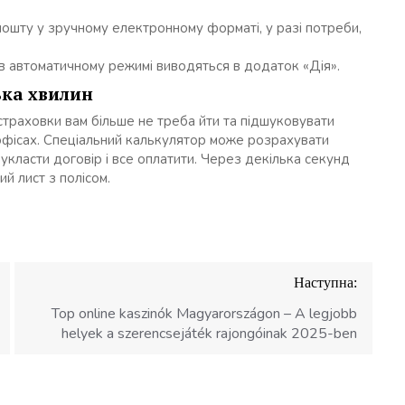
пошту у зручному електронному форматі, у разі потреби,
в автоматичному режимі виводяться в додаток «Дія».
ька хвилин
страховки вам більше не треба йти та підшуковувати
офісах. Спеціальний калькулятор може розрахувати
 укласти договір і все оплатити. Через декілька секунд
й лист з полісом.
Наступна:
Top online kaszinók Magyarországon – A legjobb
helyek a szerencsejáték rajongóinak 2025-ben