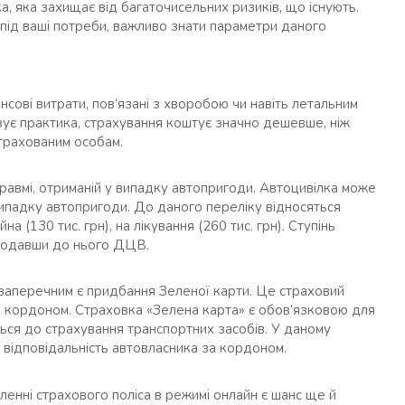
, яка захищає від багаточисельних ризиків, що існують.
під ваші потреби, важливо знати параметри даного
ові витрати, пов’язані з хворобою чи навіть летальним
азує практика, страхування коштує значно дешевше, ніж
трахованим особам.
авмі, отриманій у випадку автопригоди. Автоцивілка може
випадку автопригоди. До даного переліку відносяться
 (130 тис. грн), на лікування (260 тис. грн). Ступінь
 додавши до нього ДЦВ.
ззаперечним є придбання Зеленої карти. Це страховий
и за кордоном. Страховка «Зелена карта» є обов’язковою для
ться до страхування транспортних засобів. У даному
 відповідальність автовласника за кордоном.
енні страхового поліса в режимі онлайн є шанс ще й