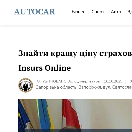
Skip
to
AUTOCAR
Бізнес
Спорт
Авто
З
content
Знайти кращу ціну страховк
Insurs Online
ОПУБЛІКОВАНО
Володимир Іванов
16.10.2025
0
Запорізька область, Запоріжжя, вул. Святосла