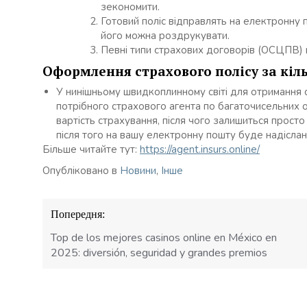
зекономити.
Готовий поліс відправлять на електронну 
його можна роздрукувати.
Певні типи страхових договорів (ОСЦПВ) 
Оформлення страхового полісу за кіл
У нинішньому швидкоплинному світі для отримання 
потрібного страхового агента по багаточисельних 
вартість страхування, після чого залишиться просто
після того на вашу електронну пошту буде надіслани
Більше читайте тут:
https://agent.insurs.online/
Опубліковано в
Новини
,
Інше
Навігація
Попередня:
записів
Top de los mejores casinos online en México en
2025: diversión, seguridad y grandes premios