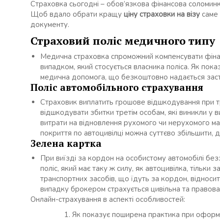
Страховка сьогодні – обов’язкова фінансова соломинка
Щоб вдало обрати кращу
ціну страховки на візу
саме 
документу.
Страховий поліс медичного типу
Медична страховка спроможний компенсувати фінанс
випадком, який стосується власника поліса. Як пок
медична допомога, що безкоштовно надається зас
Поліс автомобільного страхування
Страховик виплатить грошове відшкодування при тр
відшкодувати збитки третім особам, які виникли у 
витрати на відновлення рухомого чи нерухомого майна
покриття по автоцивілці можна суттєво збільшити,
Зелена картка
При виїзді за кордон на особистому автомобілі бе
поліс, який має таку ж силу, як автоцивілка, тільк
транспортних засобів, що їдуть за кордон, відноси
випадку брокером страхується цивільна та правова
Онлайн-страхування в аспекті особливостей:
Як показує поширена практика при оформл