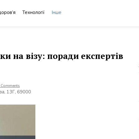
доров’я
Технології
Інше
и на візу: поради експертів
 Comments
ва, 13Г, 69000