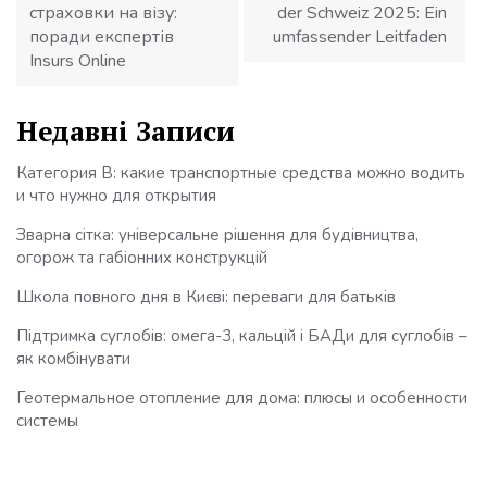
страховки на візу:
der Schweiz 2025: Ein
поради експертів
umfassender Leitfaden
Insurs Online
Недавні Записи
Категория B: какие транспортные средства можно водить
и что нужно для открытия
Зварна сітка: універсальне рішення для будівництва,
огорож та габіонних конструкцій
Школа повного дня в Києві: переваги для батьків
Підтримка суглобів: омега-3, кальцій і БАДи для суглобів –
як комбінувати
Геотермальное отопление для дома: плюсы и особенности
системы