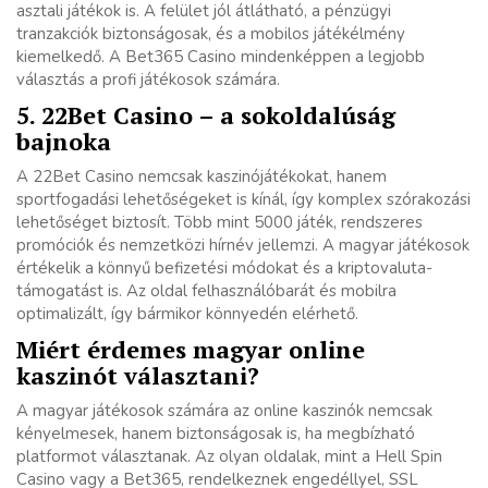
asztali játékok is. A felület jól átlátható, a pénzügyi
tranzakciók biztonságosak, és a mobilos játékélmény
kiemelkedő. A Bet365 Casino mindenképpen a legjobb
választás a profi játékosok számára.
5. 22Bet Casino – a sokoldalúság
bajnoka
A 22Bet Casino nemcsak kaszinójátékokat, hanem
sportfogadási lehetőségeket is kínál, így komplex szórakozási
lehetőséget biztosít. Több mint 5000 játék, rendszeres
promóciók és nemzetközi hírnév jellemzi. A magyar játékosok
értékelik a könnyű befizetési módokat és a kriptovaluta-
támogatást is. Az oldal felhasználóbarát és mobilra
optimalizált, így bármikor könnyedén elérhető.
Miért érdemes magyar online
kaszinót választani?
A magyar játékosok számára az online kaszinók nemcsak
kényelmesek, hanem biztonságosak is, ha megbízható
platformot választanak. Az olyan oldalak, mint a Hell Spin
Casino vagy a Bet365, rendelkeznek engedéllyel, SSL