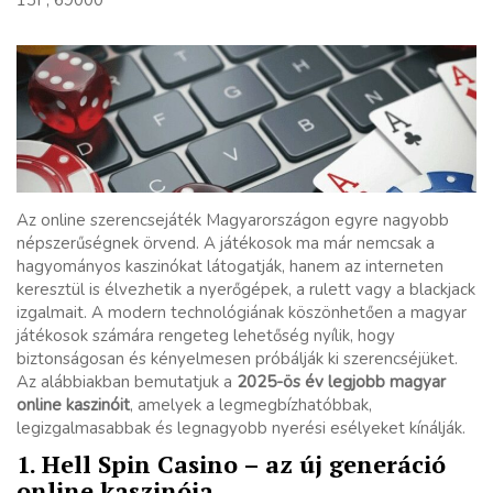
13Г, 69000
Az online szerencsejáték Magyarországon egyre nagyobb
népszerűségnek örvend. A játékosok ma már nemcsak a
hagyományos kaszinókat látogatják, hanem az interneten
keresztül is élvezhetik a nyerőgépek, a rulett vagy a blackjack
izgalmait. A modern technológiának köszönhetően a magyar
játékosok számára rengeteg lehetőség nyílik, hogy
biztonságosan és kényelmesen próbálják ki szerencséjüket.
Az alábbiakban bemutatjuk a
2025-ös év legjobb magyar
online kaszinóit
, amelyek a legmegbízhatóbbak,
legizgalmasabbak és legnagyobb nyerési esélyeket kínálják.
1. Hell Spin Casino – az új generáció
online kaszinója