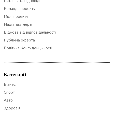
Питання та відповіді
Команда проекту
Місія проекту
Наши партнеры
Відмова від відповідальності
Публічна оферта
Політика Конфіденційності
Категорії
Бізнес
Спорт
Авто
Здоров’я