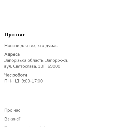
Про нас
Новини для тих, хто думає.
Адреса
Запорізька область, Запоріжжя,
вул. Святослава, 13Г, 69000
Час роботи
ПН-НД: 9:00-17:00
Про нас
Вакансії