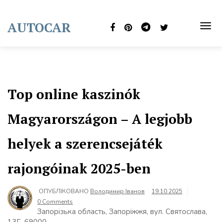
Skip
to
AUTOCAR
content
TOG
NAVI
Top online kaszinók
Magyarországon – A legjobb
helyek a szerencsejáték
rajongóinak 2025-ben
ОПУБЛІКОВАНО
Володимир Іванов
19.10.2025
0 Comments
Запорізька область, Запоріжжя, вул. Святослава,