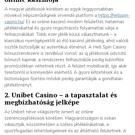
A magyar játékosok körében az egyik leggyorsabban
növekvő népszerűségnek örvendő platform a
https://hellspin-
casino.hu/
. Ez az online kaszinó modern felülettel, hatalmas
játékkínálattal és gyors regisztrációs folyamattal várja a
felhasználókat. Több ezer játék közül választhatunk – a
klasszikus nyerőgépektől az élő kaszinó játékokig, ahol valódi
osztók biztosítják az autentikus élményt. A Hell Spin Casino
bónuszrendszere is rendkívül vonzó: az új játékosok üdvözlő
bónuszt kapnak, a rendszeres felhasználók pedig különféle
promóciókban vehetnek részt. A felület mobilbarát, így akár
telefonról is könnyedén elérhető. A gyors kifizetések és a
biztonságos fizetési módok pedig garantálják a gondtalan
játékélményt.
2. Unibet Casino – a tapasztalat és
megbízhatóság jelképe
Az Unibet neve világszerte ismert az online
szerencsejátékosok körében. Magyarországon is sokan
választják, köszönhetően a széles játékkínálatnak, a
sportfogadási lehetőségeknek és az átlátható felületnek. A