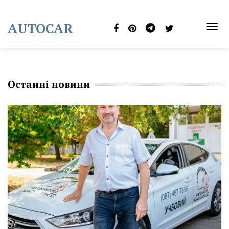
Skip
to
AUTOCAR
content
TOG
NAVI
Останні новини