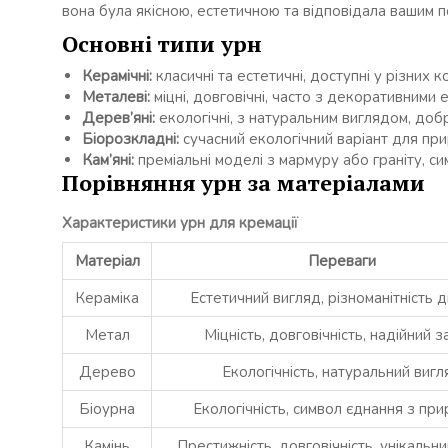
вона була якісною, естетичною та відповідала вашим 
Основні типи урн
Керамічні:
класичні та естетичні, доступні у різних 
Металеві:
міцні, довговічні, часто з декоративними 
Дерев’яні:
екологічні, з натуральним виглядом, доб
Біорозкладні:
сучасний екологічний варіант для пр
Кам’яні:
преміальні моделі з мармуру або граніту, сим
Порівняння урн за матеріалами
Характеристики урн для кремації
Матеріал
Переваги
Кераміка
Естетичний вигляд, різноманітність 
Метал
Міцність, довговічність, надійний з
Дерево
Екологічність, натуральний вигл
Біоурна
Екологічність, символ єднання з пр
Камінь
Престижність, довговічність, унікальн