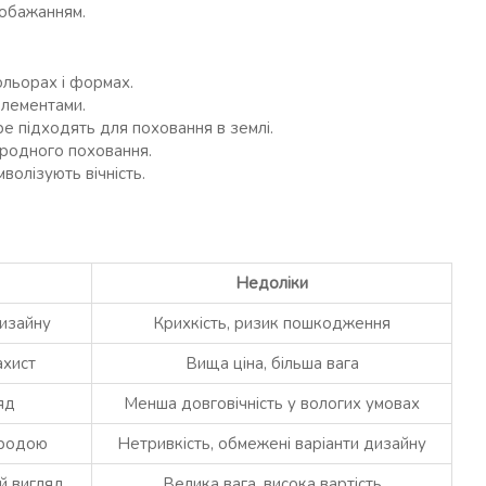
побажанням.
кольорах і формах.
елементами.
ре підходять для поховання в землі.
иродного поховання.
волізують вічність.
Недоліки
дизайну
Крихкість, ризик пошкодження
ахист
Вища ціна, більша вага
яд
Менша довговічність у вологих умовах
иродою
Нетривкість, обмежені варіанти дизайну
ий вигляд
Велика вага, висока вартість