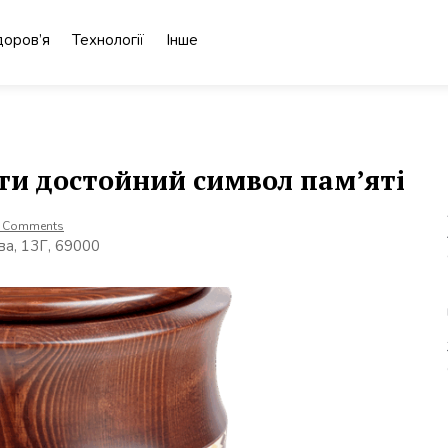
доров’я
Технології
Інше
ати достойний символ пам’яті
 Comments
ва, 13Г, 69000