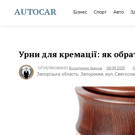
Skip
to
AUTOCAR
Бізнес
Спорт
Авто
З
content
Урни для кремації: як обр
ОПУБЛІКОВАНО
Володимир Іванов
08.09.2025
0
Запорізька область, Запоріжжя, вул. Святосла