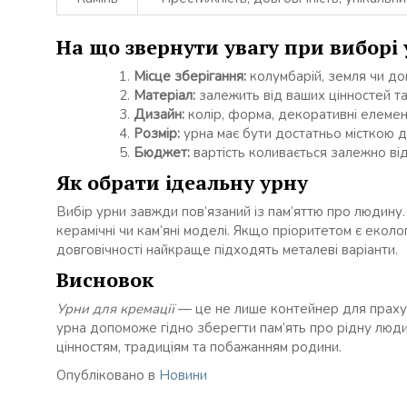
На що звернути увагу при виборі
Місце зберігання:
колумбарій, земля чи до
Матеріал:
залежить від ваших цінностей т
Дизайн:
колір, форма, декоративні елемен
Розмір:
урна має бути достатньо місткою 
Бюджет:
вартість коливається залежно від
Як обрати ідеальну урну
Вибір урни завжди пов’язаний із пам’яттю про людину
керамічні чи кам’яні моделі. Якщо пріоритетом є еколо
довговічності найкраще підходять металеві варіанти.
Висновок
Урни для кремації
— це не лише контейнер для праху, а
урна допоможе гідно зберегти пам’ять про рідну люди
цінностям, традиціям та побажанням родини.
Опубліковано в
Новини