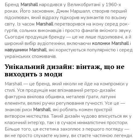
Бренд
Marshall
народився у Великобританії у 1960-х
роках. Його засновник, Джим Маршалл, створив перший
підсилювач, який відразу підкорив музикантів по всьому
світу. Із часом
Marshall
перетворився на ікону серед рок-
гуртів, сольних виконавців і просто фанатів якісного звуку.
Сьогодні продукція бренду — це не лише підсилювачі, а й
широкий вибір аудіотехніки, включаючи
колонки Marshall
і
навушники Marshall
, які користуються популярністю і серед
українських споживачів.
Унікальний дизайн: вінтаж, що не
виходить з моди
Marshall — це бренд, який ніколи не йде на компроміси у
стилі. Уся продукція має впізнаваний ретро-дизайн:
фактурна вінілова обшивка, металеві ґрати, латунні
елементи, великі ручки регулювання гучності. Усе це —
знакові риси
Marshall
, які роблять кожен пристрій
витвором мистецтва. Такий дизайн чудово вписується як у
класичний інтер’єр, так і в сучасні мінімалістичні простори.
Більше того, ця естетика захоплює з першого погляду —
ви не просто слухаєте музику, ви стаєте частиною легенди.