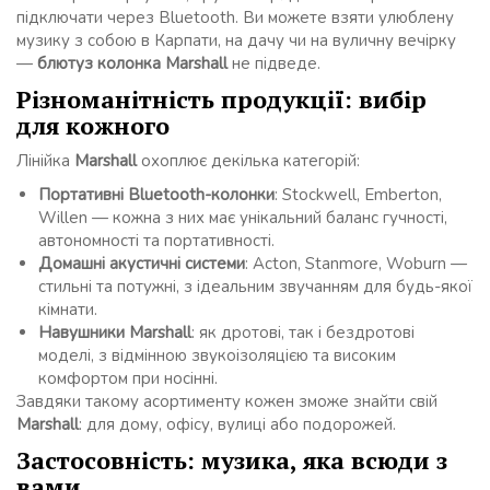
підключати через Bluetooth. Ви можете взяти улюблену
музику з собою в Карпати, на дачу чи на вуличну вечірку
—
блютуз колонка Marshall
не підведе.
Різноманітність продукції: вибір
для кожного
Лінійка
Marshall
охоплює декілька категорій:
Портативні Bluetooth-колонки
: Stockwell, Emberton,
Willen — кожна з них має унікальний баланс гучності,
автономності та портативності.
Домашні акустичні системи
: Acton, Stanmore, Woburn —
стильні та потужні, з ідеальним звучанням для будь-якої
кімнати.
Навушники Marshall
: як дротові, так і бездротові
моделі, з відмінною звукоізоляцією та високим
комфортом при носінні.
Завдяки такому асортименту кожен зможе знайти свій
Marshall
: для дому, офісу, вулиці або подорожей.
Застосовність: музика, яка всюди з
вами