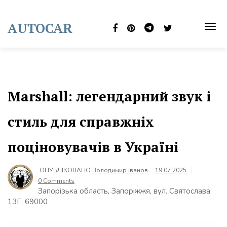
Skip
to
AUTOCAR
content
TOG
NAVI
Marshall: легендарний звук і
стиль для справжніх
поціновувачів в Україні
ОПУБЛІКОВАНО
Володимир Іванов
19.07.2025
0 Comments
Запорізька область, Запоріжжя, вул. Святослава,
13Г, 69000