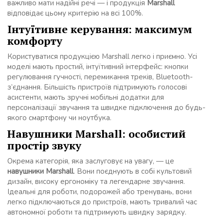
важливо мати надійні речі — і продукція
Marshall
відповідає цьому критерію на всі 100%.
Інтуїтивне керування: максимум
комфорту
Користуватися продукцією Marshall легко і приємно. Усі
моделі мають простий, інтуїтивний інтерфейс: кнопки
регулювання гучності, перемикання треків, Bluetooth-
з’єднання. Більшість пристроїв підтримують голосові
асистенти, мають зручні мобільні додатки для
персоналізації звучання та швидке підключення до будь-
якого смартфону чи ноутбука.
Навушники Marshall: особистий
простір звуку
Окрема категорія, яка заслуговує на увагу, — це
навушники Marshall
. Вони поєднують в собі культовий
дизайн, високу ергономіку та легендарне звучання.
Ідеальні для роботи, подорожей або тренувань, вони
легко підключаються до пристроїв, мають тривалий час
автономної роботи та підтримують швидку зарядку.