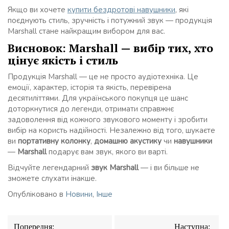
Якщо ви хочете
купити бездротові навушники
, які
поєднують стиль, зручність і потужний звук — продукція
Marshall стане найкращим вибором для вас.
Висновок: Marshall — вибір тих, хто
цінує якість і стиль
Продукція Marshall — це не просто аудіотехніка. Це
емоції, характер, історія та якість, перевірена
десятиліттями. Для українського покупця це шанс
доторкнутися до легенди, отримати справжнє
задоволення від кожного звукового моменту і зробити
вибір на користь надійності. Незалежно від того, шукаєте
ви
портативну колонку
,
домашню акустику
чи
навушники
—
Marshall
подарує вам звук, якого ви варті.
Відчуйте легендарний
звук Marshall
— і ви більше не
зможете слухати інакше.
Опубліковано в
Новини
,
Інше
Навігація
Попередня:
Наступна: