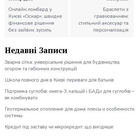
записів
Онлайн ломбард у
Браслети з
Києві «Оскар»: швидке
гравіюванням:
фінансове рішення
стильний аксесуар та
без зайвих зусиль
персоналізація
Недавні Записи
Зварна сітка: універсальне рішення для будівництва,
огорож та габіонних конструкцій
Школа повного дня в Києві: переваги для батьків
Підтримка суглобів: омега-3, кальцій і БАДи для суглобів –
як комбінувати
Геотермальное отопление для дома: плюсы и особенности
системы
Кредит під заставу чи мікрокредит: що вигідніше