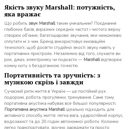
Якість звуку Marshall: потужність,
яка вражає
Що робить
звук Marshall
таким унікальним? Поєднання
глибоких басів, виразних середніх частот і чистого верху
створює об’ємне, багатошарове звучання, яке неможливо
сплутати ні з чим. Бренд використовує інноваційні
технології, щоб досягти студійної якості звуку навіть у
портативних пристроях. Незалежно від того, слухаєте ви
рок, джаз, електроніку чи подкасти —
Marshall
відтворює
кожну ноту з бездоганною точністю.
Портативність та зручність: з
музикою скрізь і завжди
Сучасний ритм життя в Україні — це постійний рух:
подорожі, робота, прогулянки, тренування. Саме тому
портативна акустика набуває все більшої популярності.
Портативна акустика Marshall
ідеально підходить для
активного способу життя: легка вага, ударостійкий корпус,
водозахист та до 20 годин автономної роботи. Колонки
легко транспортувати, зручно заряджати та просто