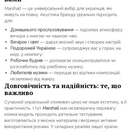
Marshall — це універсальний вибір для українців, які
живуть на повну. Акустика бренду ідеально підходить
для:
Домашнього прослуховування
— підсилює атмосферу
вечора з книгою чи чашкою чаю;
Вечірок і свят
— дарує якісний звук і створює настрій;
Подорожей Україною
— супроводжує вас у горах, на
морі, у кемпінгу;
Робочих буднів
— допомагає сконцентруватися чи
розслабитись під улюблену музику;
Любителів музики
— передає всі відтінки композицій,
незалежно від жанру.
Довговічність та надійність: те, що
важливо
Сучасний український споживач цінує не лише естетику, а й
практичність. І тут
Marshall
має незаперечну перевагу:
кожна модель проходить ретельне тестування,
виготовляється з якісних матеріалів і витримує активне
використання роками. У складних реаліях нашої країни