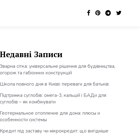
Недавні Записи
Зварна сітка: універсальне рішення для будівництва,
огорож та габіонних конструкцій
Школа повного дня в Києві: переваги для батьків
Підтримка суглобів: омега-3, кальцій і БАДи для
суглобів – як комбінувати
Геотермальное отопление для дома: плюсы и
особенности системы
Кредит під заставу чи мікрокредит: що вигідніше