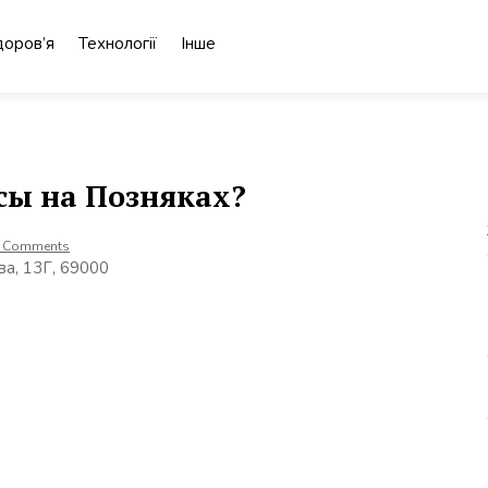
доров’я
Технології
Інше
сы на Позняках?
 Comments
ва, 13Г, 69000