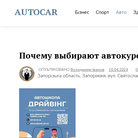
Skip
to
AUTOCAR
Бізнес
Спорт
Авто
З
content
Почему выбирают автокур
ОПУБЛІКОВАНО
Володимир Іванов
10.04.2024
0
Запорізька область, Запоріжжя, вул. Святосла